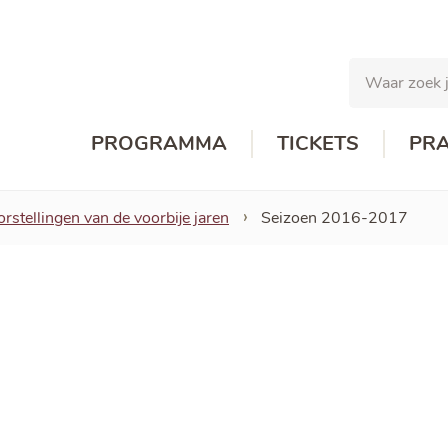
Naar
inhoud
Waar
zoek
je
naar?
PROGRAMMA
TICKETS
PRA
rstellingen van de voorbije jaren
Seizoen 2016-2017