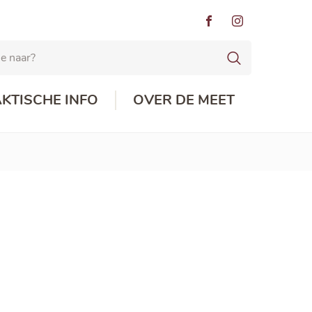
Volg ons
Volg ons
op
op
Zoeken
Facebook
Instagram
KTISCHE INFO
OVER DE MEET