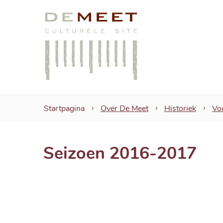
CC
De
Meet
Startpagina
Over De Meet
Historiek
Voo
Seizoen 2016-2017