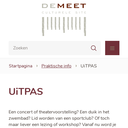
Naar
CC
inhoud
De
Meet
Waar
Zoeken
zoek
menu
je
naar?
Startpagina
Praktische info
UiTPAS
UiTPAS
Een concert of theatervoorstelling? Een duik in het
zwembad? Lid worden van een sportclub? Of toch
maar liever een lezing of workshop? Vanaf nu word je